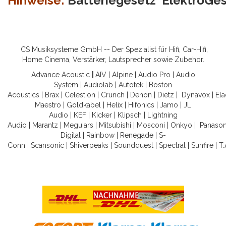
Hinweise:
Batteriegesetz
ElektroGe
CS Musiksysteme GmbH -- Der Spezialist für Hifi, Car-Hifi,
Home Cinema, Verstärker, Lautsprecher sowie Zubehör.
Advance Acoustic
|
AIV
|
Alpine
|
Audio Pro
|
Audio
System
|
Audiolab
|
Autotek
|
Boston
Acoustics
|
Brax
|
Celestion
|
Crunch
|
Denon
|
Dietz
|
Dynavox
|
Ela
Maestro
|
Goldkabel
|
Helix
|
Hifonics
|
Jamo
|
JL
Audio
|
KEF
|
Kicker
|
Klipsch
|
Lightning
Audio
|
Marantz
|
Meguiars
|
Mitsubishi
|
Mosconi
|
Onkyo
|
Panason
Digital
|
Rainbow
|
Renegade
|
S-
Conn
|
Scansonic
|
Shiverpeaks
|
Soundquest
|
Spectral
|
Sunfire
|
T.