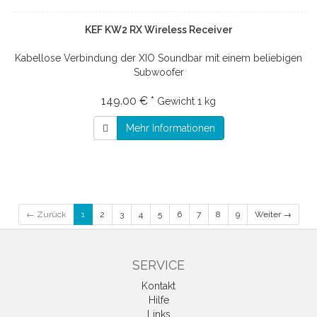
KEF KW2 RX Wireless Receiver
Kabellose Verbindung der XIO Soundbar mit einem beliebigen
Subwoofer
149.00 € *
Gewicht
1 kg
Mehr Informationen
← Zurück
1
2
3
4
5
6
7
8
9
Weiter →
SERVICE
Kontakt
Hilfe
Links