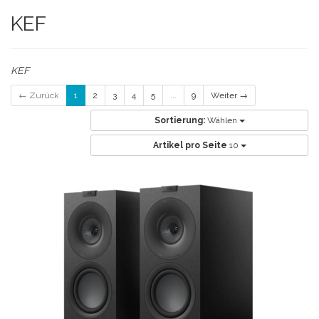
KEF
KEF
← Zurück
1
2
3
4
5
...
9
Weiter →
Sortierung:
Wählen
Artikel pro Seite
10