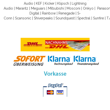
Audio
|
KEF
|
Kicker
|
Klipsch
|
Lightning
Audio
|
Marantz
|
Meguiars
|
Mitsubishi
|
Mosconi
|
Onkyo
|
Panason
Digital
|
Rainbow
|
Renegade
|
S-
Conn
|
Scansonic
|
Shiverpeaks
|
Soundquest
|
Spectral
|
Sunfire
|
T.